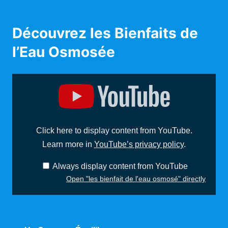
Découvrez les Bienfaits de
l’Eau Osmosée
D
i
s
p
l
a
y
Click here to display content from YouTube.
"
l
Learn more in
YouTube’s privacy policy
.
e
s
b
Always display content from YouTube
i
e
Open "les bienfait de l'eau osmosé" directly
n
f
a
i
t
d