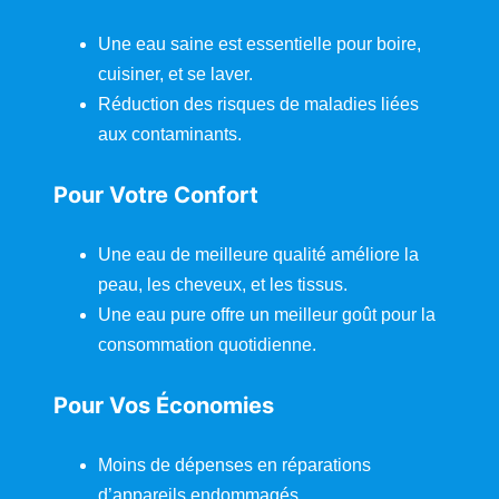
i
t
e
Une eau saine est essentielle pour boire,
m
e
cuisiner, et se laver.
n
Réduction des risques de maladies liées
t
d
aux contaminants.
e
l
’
Pour Votre Confort
E
a
u
e
Une eau de meilleure qualité améliore la
s
t
peau, les cheveux, et les tissus.
i
l
Une eau pure offre un meilleur goût pour la
I
m
consommation quotidienne.
p
o
r
Pour Vos Économies
t
a
n
t
Moins de dépenses en réparations
"
f
d’appareils endommagés.