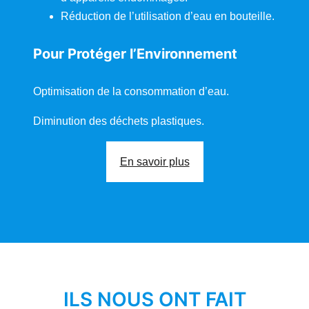
r
o
Réduction de l’utilisation d’eau en bouteille.
m
Y
o
Pour Protéger l’Environnement
u
T
u
b
Optimisation de la consommation d’eau.
e
Diminution des déchets plastiques.
En savoir plus
ILS NOUS ONT FAIT