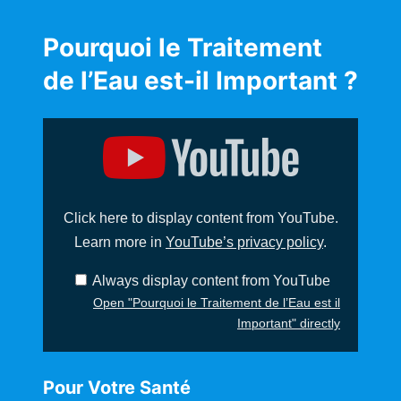
Pourquoi le Traitement
de l’Eau est-il Important ?
D
i
s
p
l
a
y
Click here to display content from YouTube.
"
P
Learn more in
YouTube’s privacy policy
.
o
u
r
Always display content from YouTube
q
u
Open "Pourquoi le Traitement de l’Eau est il
o
Important" directly
i
l
e
T
r
Pour Votre Santé
a