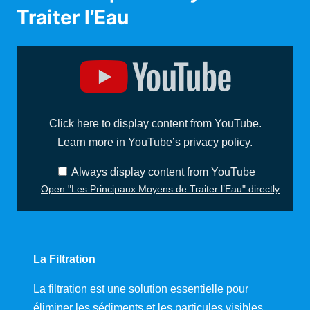
Traiter l’Eau
D
i
s
p
l
a
y
Click here to display content from YouTube.
"
L
Learn more in
YouTube’s privacy policy
.
e
s
P
Always display content from YouTube
r
i
Open "Les Principaux Moyens de Traiter l’Eau" directly
n
c
i
p
a
u
x
La Filtration
M
o
La filtration est une solution essentielle pour
y
e
éliminer les sédiments et les particules visibles