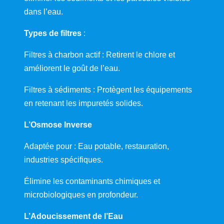
n
s
dans l’eau.
d
e
T
Types de filtres
:
r
a
i
Filtres à charbon actif : Retirent le chlore et
t
e
améliorent le goût de l’eau.
r
l
Filtres à sédiments : Protègent les équipements
’
E
en retenant les impuretés solides.
a
u
"
L’Osmose Inverse
f
r
o
Adaptée pour : Eau potable, restauration,
m
Y
industries spécifiques.
o
u
T
Élimine les contaminants chimiques et
u
microbiologiques en profondeur.
b
e
L’Adoucissement de l’Eau