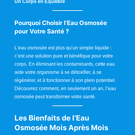
e
Un Corps en Équilibre
l
'
e
a
Pourquoi Choisir l’Eau Osmosée
u
o
pour Votre Santé ?
s
m
o
s
L’eau osmosée est plus qu’un simple liquide :
é
"
c’est une solution pure et bénéfique pour votre
f
corps. En éliminant les contaminants, cette eau
r
o
aide votre organisme à se détoxifier, à se
m
Y
régénérer, et à fonctionner à son plein potentiel.
o
u
Découvrez comment, en seulement un an, l’eau
T
u
osmosée peut transformer votre santé.
b
e
Les Bienfaits de l’Eau
Osmosée Mois Après Mois